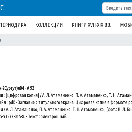
Поиск
БС
ПЕРИОДИКА
КОЛЛЕКЦИИ
КНИГИ XVII-XIX ВВ.
МОБИ
и
-2Сургут)я04 - А 92
ли
: [цифровая копия] / А. Л. Атаманенко, П. А. Атаманенко, Т. Н. Атамане
 файл : pdf. - Заглавие с титульного экрана; Цифровая копия в формате 
/ А. Л. Атаманенко, П. А. Атаманенко, Т. Н. Атаманенко ; [фот.: В. Л. Гончар
 5-93537-015-8. - Текст : электронный.