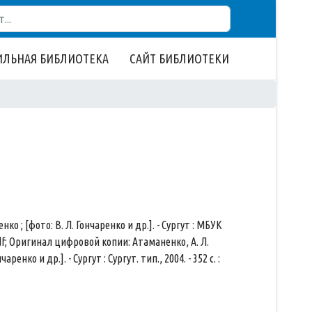
ЛЬНАЯ БИБЛИОТЕКА
САЙТ БИБЛИОТЕКИ
нко ; [фото: В. Л. Гончаренко и др.]. - Сургут : МБУК
pdf; Оригинал цифровой копии: Атаманенко, А. Л.
енко и др.]. - Сургут : Сургут. тип., 2004. - 352 с. :