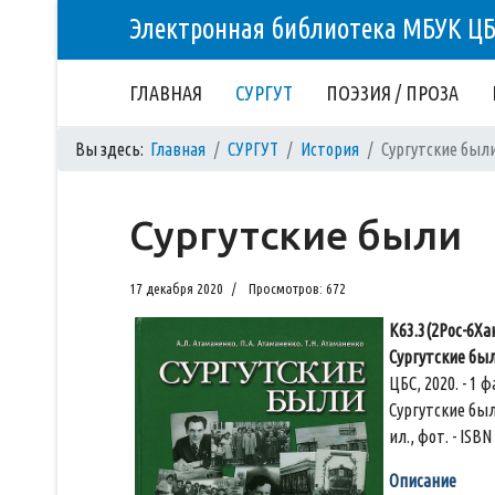
Электронная библиотека МБУК Ц
ГЛАВНАЯ
СУРГУТ
ПОЭЗИЯ / ПРОЗА
Вы здесь:
Главная
СУРГУТ
История
Сургутские был
Сургутские были
17 декабря 2020
Просмотров: 672
К63.3(2Рос-6Хан
Сургутские бы
ЦБС, 2020. - 1
Сургутские были 
ил., фот. - ISBN
Описание