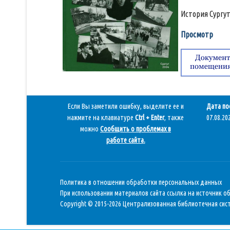
История Сургут
Просмотр
Если Вы заметили ошибку, выделите ее и
Дата по
нажмите на клавиатуре
Ctrl + Enter
, также
07.08.202
можно
Сообщить о проблемах в
работе сайта
.
Политика в отношении обработки персональных данных
При использовании материалов сайта ссылка на источник о
Copyright © 2015-2026 Централизованная библиотечная сист