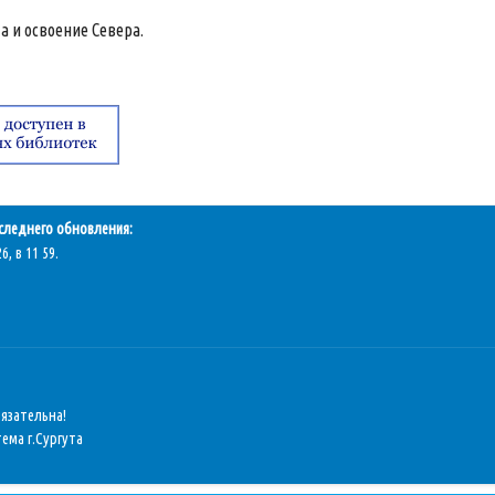
а и освоение Севера.
следнего обновления:
6, в 11 59.
бязательна!
ема г.Сургута