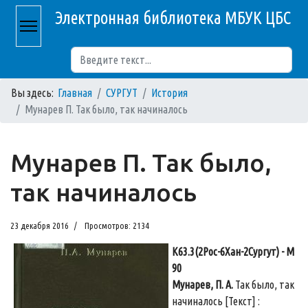
Электронная библиотека МБУК ЦБС
Поиск
Вы здесь:
Главная
СУРГУТ
История
Мунарев П. Так было, так начиналось
Мунарев П. Так было,
так начиналось
23 декабря 2016
Просмотров: 2134
К63.3(2Рос-6Хан-2Сургут) - М
90
Мунарев, П. А.
Так было, так
начиналось [Текст] :