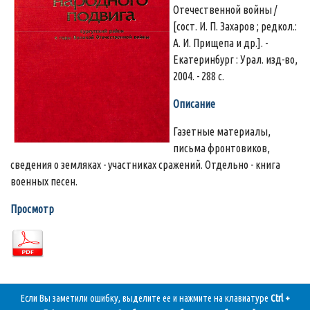
Отечественной войны /
[сост. И. П. Захаров ; редкол.:
А. И. Прищепа и др.]. -
Екатеринбург : Урал. изд-во,
2004. - 288 с.
Описание
Газетные материалы,
письма фронтовиков,
сведения о земляках - участниках сражений. Отдельно - книга
военных песен.
Просмотр
Если Вы заметили ошибку, выделите ее и нажмите на клавиатуре
Ctrl +