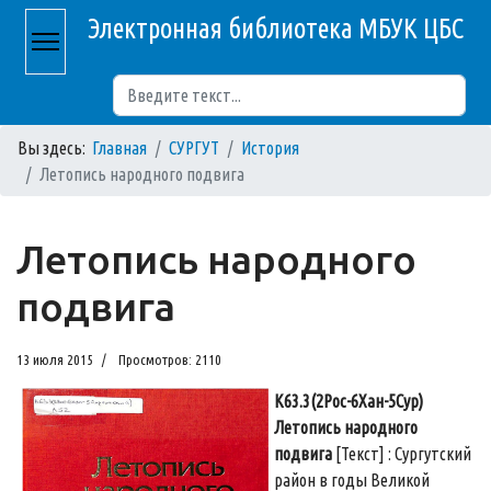
Электронная библиотека МБУК ЦБС
Поиск
Вы здесь:
Главная
СУРГУТ
История
Летопись народного подвига
Летопись народного
подвига
13 июля 2015
Просмотров: 2110
К63.3(2Рос-6Хан-5Сур)
Летопись народного
подвига
[Текст] : Сургутский
район в годы Великой