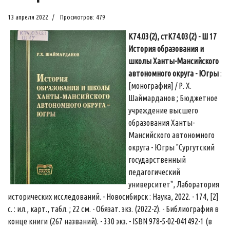
13 апреля 2022
Просмотров: 479
К74.03(2), стК74.03(2) - Ш 17
История образования и
школы Ханты-Мансийского
автономного округа - Югры
:
[монография] / Р. Х.
Шаймарданов ; Бюджетное
учреждение высшего
образования Ханты-
Мансийского автономного
округа - Югры "Сургутский
государственный
педагогический
университет", Лаборатория
исторических исследований. - Новосибирск : Наука, 2022. - 174, [2]
с. : ил., карт., табл. ; 22 см. - Обязат. экз. (2022-2). - Библиография в
конце книги (267 названий). - 330 экз. - ISBN 978-5-02-041492-1 (в