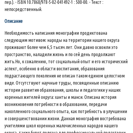
пер.). - ISBN 10.7868/978-5-02-041492-1 : 500-00. - Текст :
непосредственный.
Описание
Необходимость написания монографии продиктована
следующим мотивом: народы на территории нашего округа
проживают более чем 6,5 тысяч лет. Они давно освоили это
пространство, наладили жизнь и по сей день продолжают
жить.Но, к сожалению, тот социальный опыт и его исторический
аспект, особенно в области воспитания, образования
подрастающего поколения не описан таком едином целостном
виде. Отсутствуют научные труды, посвященные описанию
истории развития образования, школы и педагогики у наших
коренных жителей округа: ханты и манси. Описана история
возникновения потребности в образовании, передачи
накопленного социального опыта, как потребность в улучшении
и совершенствовании жизни. Данная монография востребована
учителями школ коренных малочисленных народов нашего
округа, также будет полезна для профессиональной подготовки