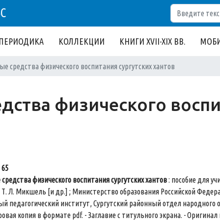
Поиск
БС
ПЕРИОДИКА
КОЛЛЕКЦИИ
КНИГИ XVII-XIX ВВ.
МОБИ
е средства физического воспитания сургутских хантов
дства физического воспи
 65
средства физического воспитания сургутских хантов
: пособие для учи
Т. Л. Микшель [и др.] ; Министерство образования Российской Федер
й педагогический институт, Сургутский районный отдел народного обра
ифровая копия в формате pdf. - Заглавие с титульного экрана. - Ориги