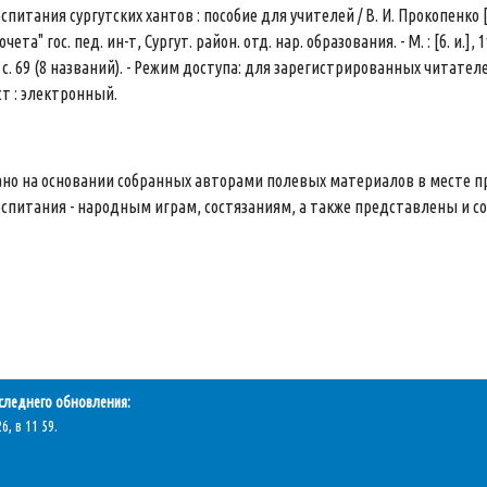
спитания сургутских хантов : пособие для учителей / В. И. Прокопенко 
ета" гос. пед. ин-т, Сургут. район. отд. нар. образования. - М. : [б. и.], 1
с. 69 (8 названий). - Режим доступа: для зарегистрированных читат
ст : электронный.
ано на основании собранных авторами полевых материалов в месте п
оспитания - народным играм, состязаниям, а также представлены и
следнего обновления:
6, в 11 59.