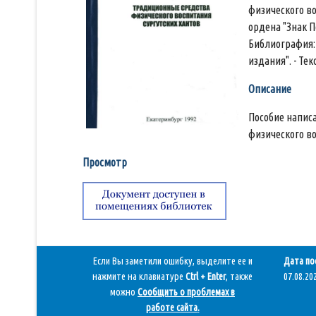
физического во
ордена "Знак Поч
Библиография: 
издания". - Тек
Описание
Пособие напис
физического в
Просмотр
Если Вы заметили ошибку, выделите ее и
Дата по
нажмите на клавиатуре
Ctrl + Enter
, также
07.08.202
можно
Сообщить о проблемах в
работе сайта
.