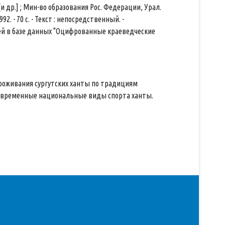
[и др.] ; Мин-во образования Рос. Федерации, Урал.
992. - 70 с. - Текст : непосредственный. -
елей в базе данных "Оцифрованные краеведческие
роживания сургутских ханты по традициям
 современные национальные виды спорта ханты.