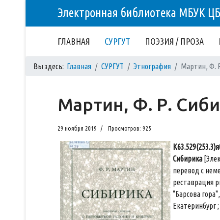
Электронная библиотека МБУК Ц
ГЛАВНАЯ
СУРГУТ
ПОЭЗИЯ / ПРОЗА
Вы здесь:
Главная
СУРГУТ
Этнография
Мартин, Ф. 
Мартин, Ф. Р. Сиб
29 ноября 2019
Просмотров: 925
К63.529(253.3)я
Сибирика
[Элек
перевод с неме
реставрация р
"Барсова гора
Екатеринбург ; 