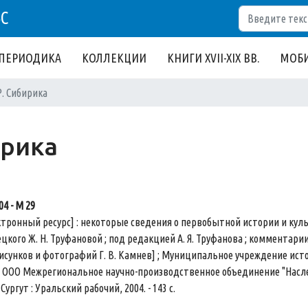
Поиск
БС
ПЕРИОДИКА
КОЛЛЕКЦИИ
КНИГИ XVII-XIX ВВ.
МОБИ
Р. Сибирика
ирика
04 - М 29
тронный ресурс] : некоторые сведения о первобытной истории и культ
цкого Ж. Н. Труфановой ; под редакцией А. Я. Труфанова ; комментарии 
исунков и фотографий Г. В. Камнев] ; Муниципальное учреждение ис
", ООО Межрегиональное научно-производственное объединение "Насл
Сургут : Уральский рабочий, 2004. - 143 с.