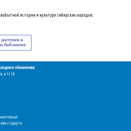
рвобытной истории и культуре сибирских народов.
следнего обновления:
6, в 11 59.
бязательна!
ема г.Сургута