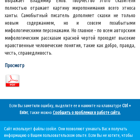
выражает Владимир Енов. Творчество этого сказителя
полностью отражает картину миропонимания всего этноса
ханты. Самобытный писатель дополняет сказки не только
новым содержанием, но и совсем позабытыми
мифологическими персонажами. Но главное - по всем авторским
мифологическим рассказам красной чертой проходят высокие
нравственные человеческие понятия, такие как добро, правда,
честь, справедливость.
Просмотр
Если Вы заметили ошибку, выделите ее и нажмите на клавиатуре
Ctrl +
Enter
, также можно
Сообщить о проблемах в работе сайта
.
Сайт использует файлы cookie. Они позволяют узнавать Вас и получать
Дата последнего обновления:
информацию о Вашем пользовательском опыте. Если Вы не хотите, чтобы
05.08.2026, в 11 11.