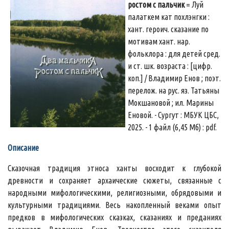
ростом с пальчик
= Луй
палаткем кат похлэнгки :
хант. героич. сказание по
мотивам хант. нар.
фольклора : для детей сред.
и ст. шк. возраста : [цифр.
коп.] / Владимир Енов ; поэт.
перелож. на рус. яз. Татьяны
Мокшановой ; ил. Марины
Еновой. - Сургут : МБУК ЦБС,
2025. - 1 файл (6,45 Мб) : pdf.
Описание
Сказочная традиция этноса ханты восходит к глубокой
древности и сохраняет архаические сюжеты, связанные с
народными мифологическими, религиозными, обрядовыми и
культурными традициями. Весь накопленный веками опыт
предков в мифологических сказках, сказаниях и преданиях