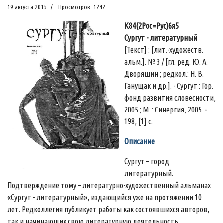
19 августа 2015
Просмотров: 1242
К84(2Рос=Рус)6я5
Сургут - литературный
[Текст] : [лит.-художеств.
альм.]. № 3 / [гл. ред. Ю. А.
Дворяшин ; редкол.: Н. В.
Ганущак и др.]. - Сургут : Гор.
фонд развития словесности,
2005 ; М. : Синергия, 2005. -
198, [1] с.
Описание
Сургут – город
литературный.
Подтверждение тому – литературно-художественный альманах
«Сургут - литературный», издающийся уже на протяжении 10
лет. Редколлегия публикует работы как состоявшихся авторов,
так и начинающих свою литературную деятельность,