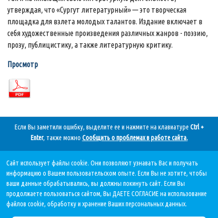
утверждая, что «Сургут литературный» — это творческая
площадка для взлета молодых талантов. Издание включает в
себя художественные произведения различных жанров - поэзию,
прозу, публицистику, а также литературную критику.
Просмотр
Если Вы заметили ошибку, выделите ее и нажмите на клавиатуре
Ctrl +
Enter
, также можно
Сообщить о проблемах в работе сайта
.
Сайт использует файлы cookie. Они позволяют узнавать Вас и получать
Дата последнего обновления:
информацию о Вашем пользовательском опыте. Если Вы не хотите, чтобы
05.08.2026, в 11 11.
ваши данные обрабатывались, вы должны покинуть сайт. Если Вы
продолжаете пользоваться сайтом, Вы ДАЕТЕ СОГЛАСИЕ на использование
файлов cookie, обработку и хранение Ваших персональных данных.
Политика в отношении обработки персональных данных