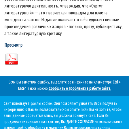
литературную деятельность, утверждая, что «Сургут
литературный» — это творческая площадка для взлета
молодых талантов. Издание включает в себя художественные
произведения различных жанров - поэзию, прозу, публицистику,
а также литературную критику.
Просмотр
Если Вы заметили ошибку, выделите ее и нажмите на клавиатуре
Ctrl +
Enter
, также можно
Сообщить о проблемах в работе сайта
.
Сайт использует файлы cookie. Они позволяют узнавать Вас и получать
Дата последнего обновления:
информацию о Вашем пользовательском опыте. Если Вы не хотите, чтобы
05.08.2026, в 11 11.
ваши данные обрабатывались, вы должны покинуть сайт. Если Вы
продолжаете пользоваться сайтом, Вы ДАЕТЕ СОГЛАСИЕ на использование
файлов cookie, обработку и хранение Ваших персональных данных.