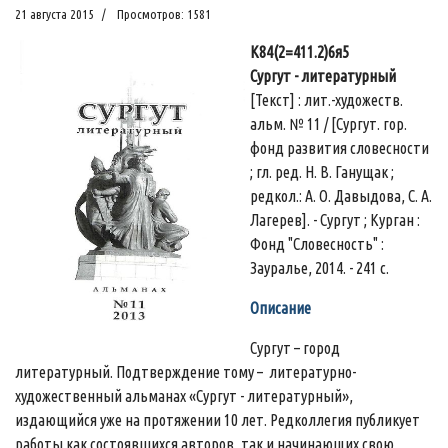
21 августа 2015
Просмотров: 1581
К84(2=411.2)6я5
Сургут - литературный
[Текст] : лит.-художеств.
альм. № 11 / [Сургут. гор.
фонд развития словесности
; гл. ред. Н. В. Ганущак ;
редкол.: А. О. Давыдова, С. А.
Лагерев]. - Сургут ; Курган :
Фонд "Словесность" :
Зауралье, 2014. - 241 с.
Описание
Сургут – город
литературный. Подтверждение тому – литературно-
художественный альманах «Сургут - литературный»,
издающийся уже на протяжении 10 лет. Редколлегия публикует
работы как состоявшихся авторов, так и начинающих свою