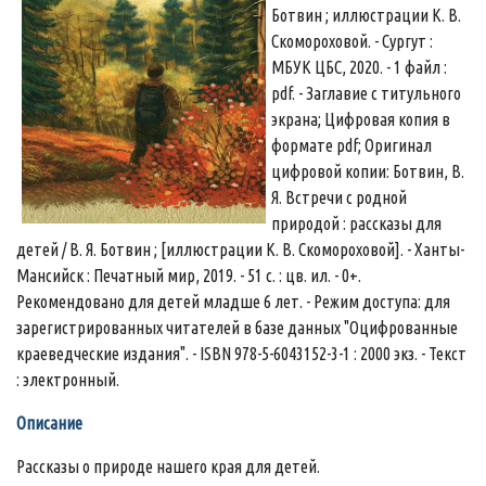
Ботвин ; иллюстрации К. В.
Скомороховой. - Сургут :
МБУК ЦБС, 2020. - 1 файл :
pdf. - Заглавие с титульного
экрана; Цифровая копия в
формате pdf; Оригинал
цифровой копии: Ботвин, В.
Я. Встречи с родной
природой : рассказы для
детей / В. Я. Ботвин ; [иллюстрации К. В. Скомороховой]. - Ханты-
Мансийск : Печатный мир, 2019. - 51 с. : цв. ил. - 0+.
Рекомендовано для детей младше 6 лет. - Режим доступа: для
зарегистрированных читателей в базе данных "Оцифрованные
краеведческие издания". - ISBN 978-5-6043152-3-1 : 2000 экз. - Текст
: электронный.
Описание
Рассказы о природе нашего края для детей.