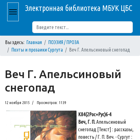
Электронная библиотека МБУК ЦБС
Поиск
Вы здесь:
Главная
ПОЭЗИЯ / ПРОЗА
Поэты и прозаики Сургута
Веч Г. Апельсиновый снегопад
Веч Г. Апельсиновый
снегопад
12 ноября 2015
Просмотров: 1139
К84(2Рос=Рус)6-4
Веч, Г. П.
Апельсиновый
снегопад [Текст] : рассказы,
повесть / Г. П. Веч. - Сургут :