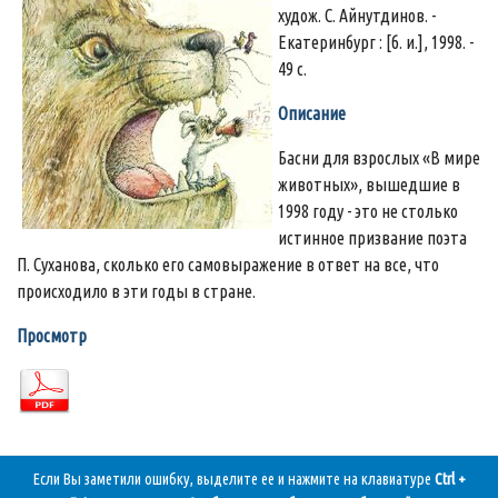
худож. С. Айнутдинов. -
Екатеринбург : [б. и.], 1998. -
49 с.
Описание
Басни для взрослых «В мире
животных», вышедшие в
1998 году - это не столько
истинное призвание поэта
П. Суханова, сколько его самовыражение в ответ на все, что
происходило в эти годы в стране.
Просмотр
Если Вы заметили ошибку, выделите ее и нажмите на клавиатуре
Ctrl +