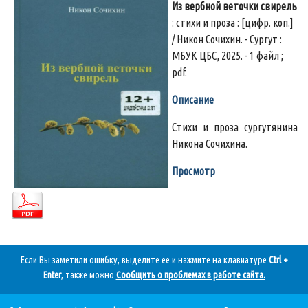
Из вербной веточки свирель
: стихи и проза : [цифр. коп.]
/ Никон Сочихин. - Сургут :
МБУК ЦБС, 2025. - 1 файл ;
pdf.
Описание
Стихи и проза сургутянина
Никона Сочихина.
Просмотр
Если Вы заметили ошибку, выделите ее и нажмите на клавиатуре
Ctrl +
Enter
, также можно
Сообщить о проблемах в работе сайта
.