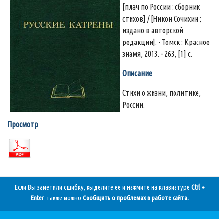
[плач по России : сборник
стихов] / [Никон Сочихин ;
издано в авторской
редакции]. - Томск : Красное
знамя, 2013. - 263, [1] с.
Описание
Стихи о жизни, политике,
России.
Просмотр
Если Вы заметили ошибку, выделите ее и нажмите на клавиатуре
Ctrl +
Enter
, также можно
Сообщить о проблемах в работе сайта
.