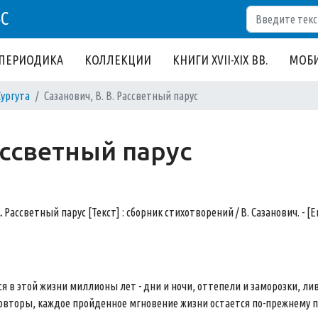
Поиск
БС
ПЕРИОДИКА
КОЛЛЕКЦИИ
КНИГИ XVII-XIX ВВ.
МОБИ
Сургута
Сазанович, В. В. Рассветный парус
ассветный парус
.
Рассветный парус [Текст] : сборник стихотворений / В. Сазанович. - [Е
я в этой жизни миллионы лет - дни и ночи, оттепели и заморозки, лив
овторы, каждое пройденное мгновение жизни остается по-прежнему пр