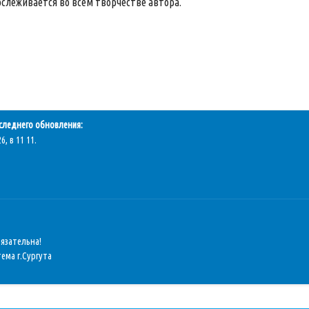
слеживается во всем творчестве автора.
следнего обновления:
6, в 11 11.
бязательна!
ема г.Сургута