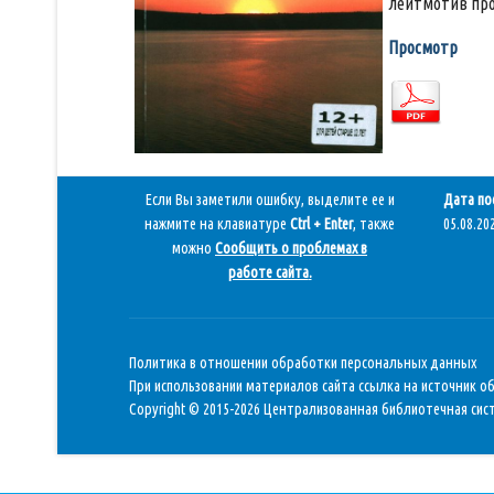
лейтмотив про
Просмотр
Если Вы заметили ошибку, выделите ее и
Дата по
нажмите на клавиатуре
Ctrl + Enter
, также
05.08.202
можно
Сообщить о проблемах в
работе сайта
.
Политика в отношении обработки персональных данных
При использовании материалов сайта ссылка на источник о
Copyright © 2015-2026 Централизованная библиотечная сист