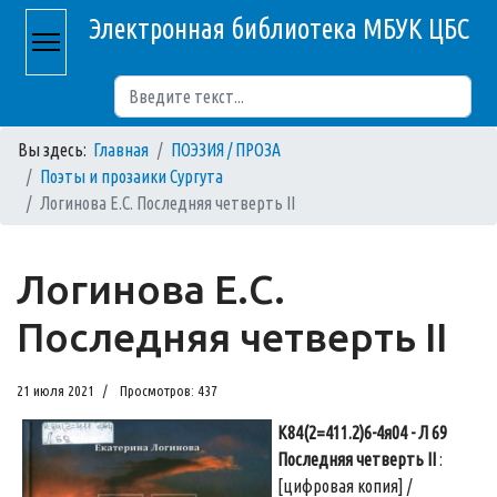
Электронная библиотека МБУК ЦБС
Поиск
Вы здесь:
Главная
ПОЭЗИЯ / ПРОЗА
Поэты и прозаики Сургута
Логинова Е.С. Последняя четверть II
Логинова Е.С.
Последняя четверть II
21 июля 2021
Просмотров: 437
К84(2=411.2)6-4я04 - Л 69
Последняя четверть II
:
[цифровая копия] /