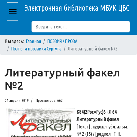
Электронная библиотека МБУК ЦБС
Поиск
Вы здесь:
Главная
ПОЭЗИЯ / ПРОЗА
Поэты и прозаики Сургута
Литературный факел №2
Литературный факел
№2
04 апреля 2019
Просмотров: 662
К84(2Рос=Рус)6 - Л 64
Литературный факел
[Текст] : худож.-публ. альм.
№ 2 (15) / [редкол.: Г. Н.