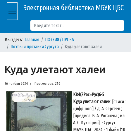
Электронная библиотека МБУК ЦБС
Поиск
Вы здесь:
Главная
ПОЭЗИЯ / ПРОЗА
Поэты и прозаики Сургута
Куда улетают халеи
Куда улетают халеи
26 ноября 2024
Просмотров: 250
К84(2Рос=Рус)6-5
Куда улетают халеи
: [стихи :
цифр. коп.] / Д. А. Сергеев ;
[предисл. В. А. Рогачева ; ил.
А. С. Кухтерин]. - Сургут :
МБУК ЦБС, 2024. - 1 файл (10