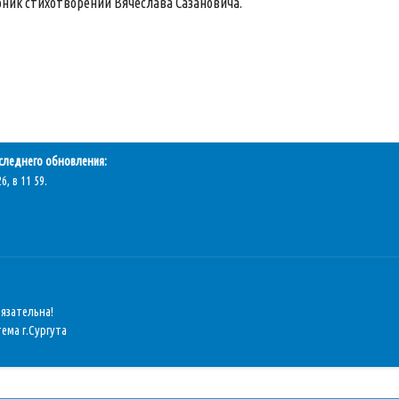
рник стихотворений Вячеслава Сазановича.
следнего обновления:
6, в 11 59.
бязательна!
ема г.Сургута