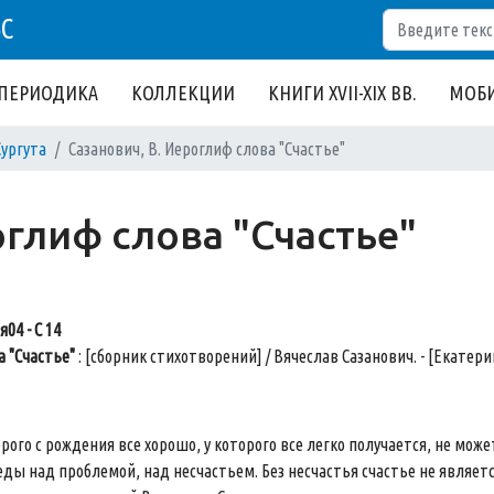
Поиск
БС
ПЕРИОДИКА
КОЛЛЕКЦИИ
КНИГИ XVII-XIX ВВ.
МОБИ
Сургута
Сазанович, В. Иероглиф слова "Счастье"
оглиф слова "Счастье"
я04 - С 14
 "Счастье"
: [сборник стихотворений] / Вячеслав Сазанович. - [Екатеринб
орого с рождения все хорошо, у которого все легко получается, не может
еды над проблемой, над несчастьем. Без несчастья счастье не явля