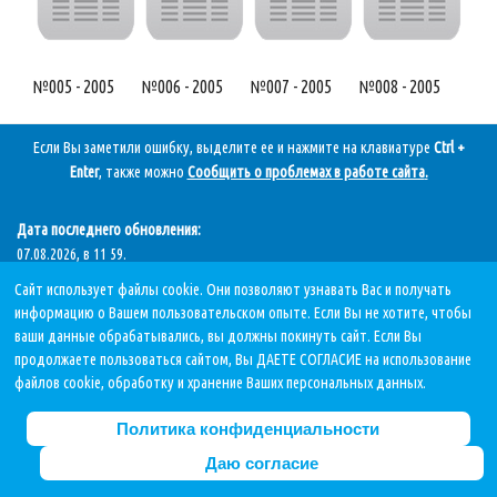
№005 - 2005
№006 - 2005
№007 - 2005
№008 - 2005
Если Вы заметили ошибку, выделите ее и нажмите на клавиатуре
Ctrl +
Enter
, также можно
Сообщить о проблемах в работе сайта
.
Дата последнего обновления:
07.08.2026, в 11 59.
Сайт использует файлы cookie. Они позволяют узнавать Вас и получать
информацию о Вашем пользовательском опыте. Если Вы не хотите, чтобы
ваши данные обрабатывались, вы должны покинуть сайт. Если Вы
Политика в отношении обработки персональных данных
продолжаете пользоваться сайтом, Вы ДАЕТЕ СОГЛАСИЕ на использование
При использовании материалов сайта ссылка на источник обязательна!
файлов cookie, обработку и хранение Ваших персональных данных.
Copyright © 2015-2026 Централизованная библиотечная система г.Сургута
Политика конфиденциальности
Даю согласие