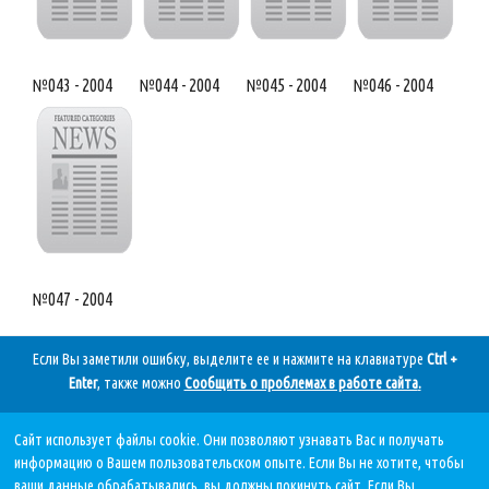
№043 - 2004
№044 - 2004
№045 - 2004
№046 - 2004
№047 - 2004
Если Вы заметили ошибку, выделите ее и нажмите на клавиатуре
Ctrl +
Enter
, также можно
Сообщить о проблемах в работе сайта
.
Сайт использует файлы cookie. Они позволяют узнавать Вас и получать
Дата последнего обновления:
информацию о Вашем пользовательском опыте. Если Вы не хотите, чтобы
07.08.2026, в 11 59.
ваши данные обрабатывались, вы должны покинуть сайт. Если Вы