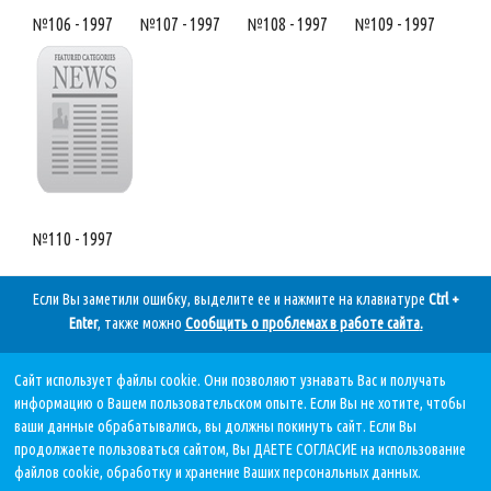
№106 - 1997
№107 - 1997
№108 - 1997
№109 - 1997
№110 - 1997
Если Вы заметили ошибку, выделите ее и нажмите на клавиатуре
Ctrl +
Enter
, также можно
Сообщить о проблемах в работе сайта
.
Сайт использует файлы cookie. Они позволяют узнавать Вас и получать
Дата последнего обновления:
информацию о Вашем пользовательском опыте. Если Вы не хотите, чтобы
07.08.2026, в 11 59.
ваши данные обрабатывались, вы должны покинуть сайт. Если Вы
продолжаете пользоваться сайтом, Вы ДАЕТЕ СОГЛАСИЕ на использование
файлов cookie, обработку и хранение Ваших персональных данных.