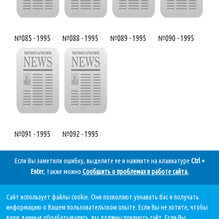
№085 - 1995
№088 - 1995
№089 - 1995
№090 - 1995
№091 - 1995
№092 - 1995
Если Вы заметили ошибку, выделите ее и нажмите на клавиатуре
Ctrl +
Enter
, также можно
Сообщить о проблемах в работе сайта
.
Сайт использует файлы cookie. Они позволяют узнавать Вас и получать
Дата последнего обновления:
информацию о Вашем пользовательском опыте. Если Вы не хотите, чтобы
05.08.2026, в 11 11.
ваши данные обрабатывались, вы должны покинуть сайт. Если Вы