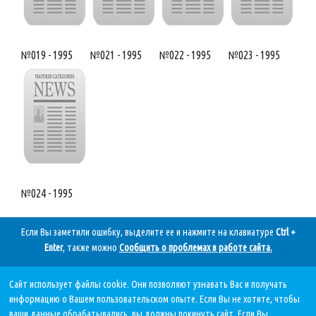
№019 - 1995
№021 - 1995
№022 - 1995
№023 - 1995
№024 - 1995
Если Вы заметили ошибку, выделите ее и нажмите на клавиатуре
Ctrl +
Enter
, также можно
Сообщить о проблемах в работе сайта
.
Сайт использует файлы cookie. Они позволяют узнавать Вас и получать
Дата последнего обновления:
информацию о Вашем пользовательском опыте. Если Вы не хотите, чтобы
05.08.2026, в 11 11.
ваши данные обрабатывались, вы должны покинуть сайт. Если Вы