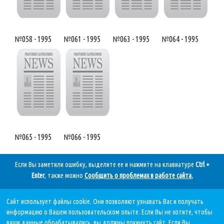
№058 - 1995
№061 - 1995
№063 - 1995
№064 - 1995
№065 - 1995
№066 - 1995
Если Вы заметили ошибку, выделите ее и нажмите на клавиатуре
Ctrl +
Enter
, также можно
Сообщить о проблемах в работе сайта
.
Сайт использует файлы cookie. Они позволяют узнавать Вас и получать
Дата последнего обновления:
информацию о Вашем пользовательском опыте. Если Вы не хотите, чтобы
07.08.2026, в 11 59.
ваши данные обрабатывались, вы должны покинуть сайт. Если Вы