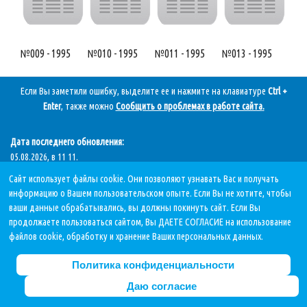
№009 - 1995
№010 - 1995
№011 - 1995
№013 - 1995
Если Вы заметили ошибку, выделите ее и нажмите на клавиатуре
Ctrl +
Enter
, также можно
Сообщить о проблемах в работе сайта
.
Дата последнего обновления:
05.08.2026, в 11 11.
Сайт использует файлы cookie. Они позволяют узнавать Вас и получать
информацию о Вашем пользовательском опыте. Если Вы не хотите, чтобы
ваши данные обрабатывались, вы должны покинуть сайт. Если Вы
Политика в отношении обработки персональных данных
продолжаете пользоваться сайтом, Вы ДАЕТЕ СОГЛАСИЕ на использование
При использовании материалов сайта ссылка на источник обязательна!
файлов cookie, обработку и хранение Ваших персональных данных.
Copyright © 2015-2026 Централизованная библиотечная система г.Сургута
Политика конфиденциальности
Даю согласие