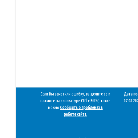
Если Вы заметили ошибку, выделите ее и
Дата по
нажмите на клавиатуре
Ctrl + Enter
, также
07.08.202
можно
Сообщить о проблемах в
работе сайта
.