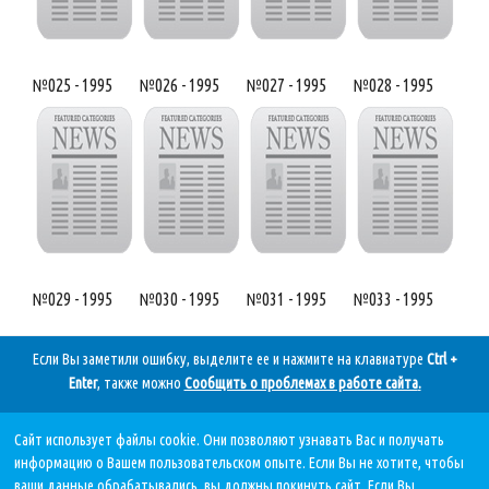
№025 - 1995
№026 - 1995
№027 - 1995
№028 - 1995
№029 - 1995
№030 - 1995
№031 - 1995
№033 - 1995
Если Вы заметили ошибку, выделите ее и нажмите на клавиатуре
Ctrl +
Enter
, также можно
Сообщить о проблемах в работе сайта
.
Сайт использует файлы cookie. Они позволяют узнавать Вас и получать
Дата последнего обновления:
информацию о Вашем пользовательском опыте. Если Вы не хотите, чтобы
10.08.2026, в 10 28.
ваши данные обрабатывались, вы должны покинуть сайт. Если Вы