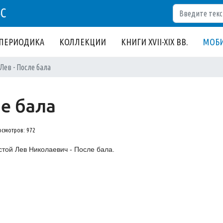
Поиск
БС
ПЕРИОДИКА
КОЛЛЕКЦИИ
КНИГИ XVII-XIX ВВ.
МОБИ
Лев - После бала
ле бала
осмотров: 972
стой Лев Николаевич - После бала.