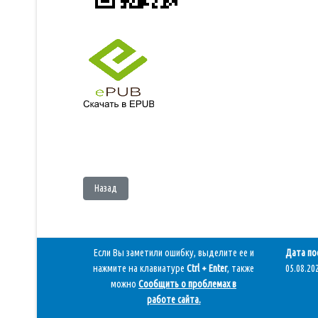
Предыдущий: Гринвуд Джеймс - Маленький оборвыш
Назад
Если Вы заметили ошибку, выделите ее и
Дата по
нажмите на клавиатуре
Ctrl + Enter
, также
05.08.202
можно
Сообщить о проблемах в
работе сайта
.