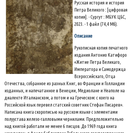
Русская история и история
Петра Великого : [цифровая
копия]. - Сургут : МБУК ЦБС,
2023. - 1 файл (74,4 Мб).
Описание
Рукописная копия печатного
издания Антонио Катифоро
«Житие Петра Великаго,
Императора и Самодержца
Всероссийскаго, Отца
Отечества, собранное из разных Книг, во Франции и Голландии
изданных, и напечатанное в Венеции, Медиолане и Неаполе на
диалекте Италианском, а потом и на Греческом: с коего на
Российской язык перевел статский советник Стефан Писарев».
Написана книга скорописью на русском языке с элементами
полуустава железо-галловыми чернилами. Предположительно
над книгой работали не менее 6 писцов. До 1969 года книга